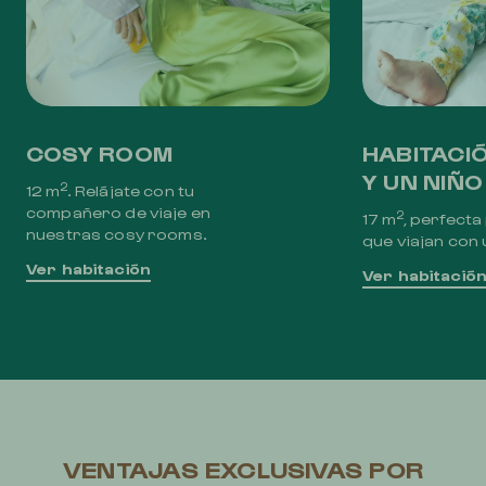
COSY ROOM
HABITACI
Y UN NIÑO
2
12 m
. Relájate con tu
compañero de viaje en
2
17 m
, perfecta
nuestras cosy rooms.
que viajan con 
Ver habitación
Ver habitació
VENTAJAS EXCLUSIVAS POR