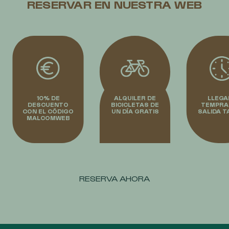
RESERVAR EN NUESTRA WEB
10% DE
ALQUILER DE
LLEGA
DESCUENTO
BICICLETAS DE
TEMPRA
CON EL CÓDIGO
UN DÍA GRATIS
SALIDA T
MALCOMWEB
RESERVA AHORA