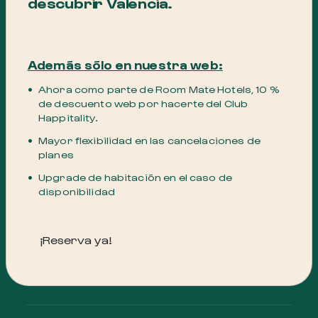
descubrir Valencia.
Venta de entradas para diferentes
atracciones turísticas de la ciudad
Además sólo en nuestra web:
Alquiler de bicicletas
Ahora como parte de Room Mate Hotels, 10 %
de descuento web por hacerte del Club
Happitality.
Prensa diaria
Mayor flexibilidad en las cancelaciones de
planes
Servicio de fotocopias
Upgrade de habitación en el caso de
disponibilidad
Sala fitness
¡Reserva ya!
Sala fun kids para los más pequeños