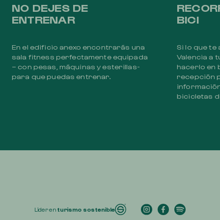
NO DEJES DE
RECORR
ENTRENAR
BICI
En el edificio anexo encontrarás una
Si lo que t
sala fitness perfectamente equipada
Valencia a 
– con pesas, máquinas y esterillas-
hacerlo en 
para que puedas entrenar.
recepción 
informació
bicicletas d
Líder en
turismo sostenible