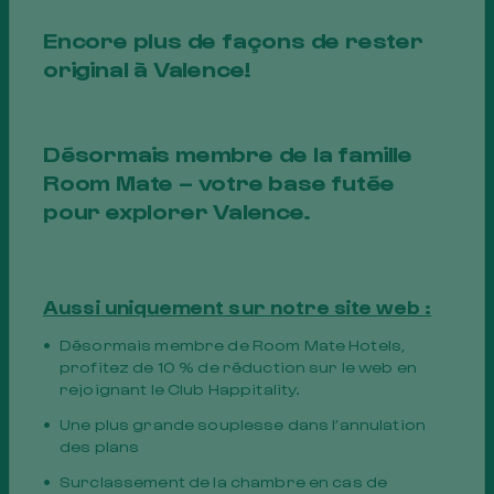
Encore plus de façons de rester
original à Valence!
Désormais membre de la famille
Room Mate – votre base futée
pour explorer Valence.
15 % DE RÉDUCTION.
Aussi uniquement sur notre site web :
Désormais membre de Room Mate Hotels,
RÉSERVEZ
profitez de 10 % de réduction sur le web en
rejoignant le Club Happitality.
Une plus grande souplesse dans l’annulation
Réservez pour des séjours de 4 nuits ou plus
des plans
et bénéficiez de 15% de réduction.
Surclassement de la chambre en cas de