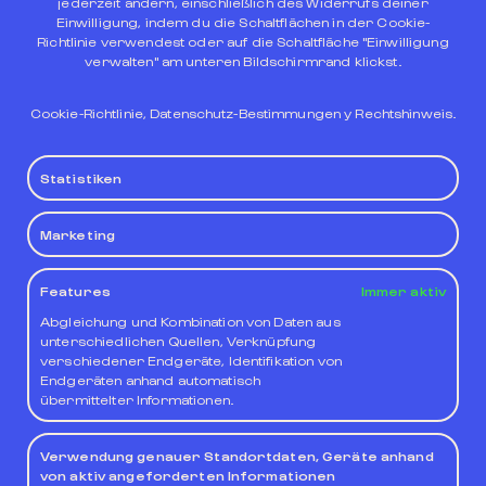
jederzeit ändern, einschließlich des Widerrufs deiner
Einwilligung, indem du die Schaltflächen in der Cookie-
Richtlinie verwendest oder auf die Schaltfläche "Einwilligung
verwalten" am unteren Bildschirmrand klickst.
10 %
KOSTENLOSER
FRÜH
Cookie-Richtlinie
,
Datenschutz-Bestimmungen
y
Rechtshinweis
.
ERMÄSSIGUNG
FAHRRADVERLE
ANREISE
MIT DEM CODE
IH FÜR EINEN
SPÄTE AB
MALCOMWEB
TAG
Statistiken
Marketing
JETZT BUCHEN
Features
Immer aktiv
Abgleichung und Kombination von Daten aus
unterschiedlichen Quellen, Verknüpfung
verschiedener Endgeräte, Identifikation von
Endgeräten anhand automatisch
übermittelter Informationen.
Verwendung genauer Standortdaten, Geräte anhand
von aktiv angeforderten Informationen