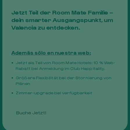
Jetzt Teil der Room Mate Familie –
dein smarter Ausgangspunkt, um
Valencia zu entdecken.
Además sólo en nuestra web:
EIN UNVERGLEICHLICHER
Jetzt als Teil von Room Mate Hotels: 10 % Web-
Rabatt bei Anmeldung im Club Happitality.
KOMFORT
Größere Flexibilität bei der Stornierung von
Plänen
Genießen Sie einen wunderbaren Aufenthalt
in Valencia dank des Komforts unserer
Zimmer-upgrade bei verfügbarkeit
Gästebetten. Sie werden sich ausruhen,
abschalten und entspannen wie nie zuvor.
Buche Jetzt!