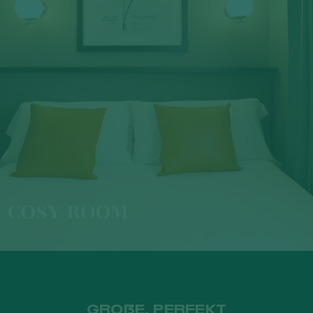
GROẞE, PERFEKT