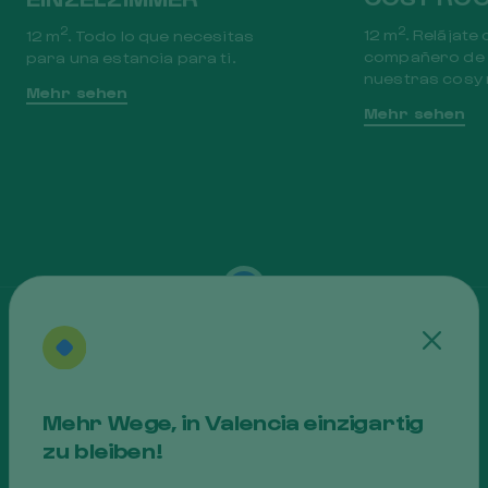
2
2
12 m
. Relájate 
12 m
. Todo lo que necesitas
compañero de v
para una estancia para ti.
nuestras cosy
Mehr sehen
Mehr sehen
Cerra
Mehr Wege, in Valencia einzigartig
zu bleiben!