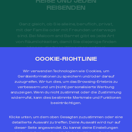
REISE UND JEDEN
REISENDEN
Ganz gleich, ob Sie alleine, beruflich, privat,
mit der Familie oder mit Freunden unterwegs
sind. Bei Malcom and Barret gibt es jede Art
von Räumlichkeiten, damit Sie diejenige finden
können, die Ihren Wünschen optimal
entspricht.
COOKIE-RICHTLINIE
Wir verwenden Technologien wie Cookies, um
Geräteinformationen zu speichern und/oder darauf
zuzugreifen. Wir tun dies, um das Browsing-Erlebnis zu
verbessern und um (nicht) personalisierte Werbung
anzuzeigen. Wenn du nicht zustimmst oder die Zustimmung
widerrufst, kann dies bestimmte Merkmale und Funktionen
EXKLUSIVE VORTEILE BEIM
beeinträchtigen.
BUCHEN AUF UNSERER WEBSEITE
Klicke unten, um dem oben Gesagten zuzustimmen oder eine
detaillierte Auswahl zu treffen. Deine Auswahl wird nur auf
dieser Seite angewendet. Du kannst deine Einstellungen